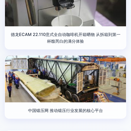
德龙ECAM 22.110意式全自动咖啡机开箱晒物 从拆箱到第一
杯馥芮白的满分体验
中国锻压网 推动锻压行业发展的核心平台