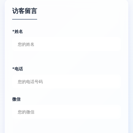
访客留言
*姓名
*电话
微信