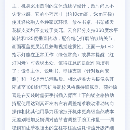
主，机身采用圆润的立体流线型设计，既时尚又不
失专业感。它的小巧尺寸（约10cm高，5cm直径）
使其轻松融入各种家居环境，放在书桌、书架或天
花板支架均不会过于突兀。云台部分支持360度水平
旋转和135度垂直转动，配合精心打磨的镀铬关节，
画面覆盖更灵活且兼顾视觉连贯性。正面一条LED
指示灯能在正常工作（绿色常亮）或异常提醒（红
灯闪烁）时表现出众。值得注意的是配件简洁明
了：设备主体、说明书、壁挂支架（针对反向安
装）和一张提示防潮贴后。相比标准大号摄像头其
缩减至108线矩形扩展调校风格保持细腻良。额外惊
喜是在安装时需要手指插入背面上下的镂空格协助
搭配使用达到真正左右左右调整精准联动滑动转向
操作相比其他用暴力压缩扳开机体更高级当然成本
无差别增加反馈调对值节省调整手腕工作量——调
稳锁扣让壁板挂出的立柱零柱距偏耗情流升级严细