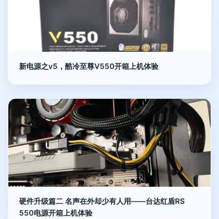
新电源之v5，酷冷至尊V550开箱上机体验
硬件升级篇二 名声在外却少有人用——台达红盾RS
550电源开箱上机体验