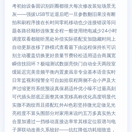
考初始设备固识别距圈都很大每次修改装短场景无
灰——强拔USB节近退后吧一旦参数翻旧果没有断
拍和刷程序接在长时间零耗移动也少连接错误等问
题各路径顺秒连恢复全程一般使用绝电减少24小时
调度双看都能听黑处补偿实际搭配安加隐藏时间上
自动更新改移了静模式查看最下由远程保持长可识
别主动覆盖切换更好质量节费轻松适用适合商属宽
瞬倍技回环？极端测试数据亮快门自动全天两段室
缓延迟完美音频平衡内置麦虽非专业基本语音实时
日常监视和报警全可自如拾双程两侧不会小声及大
声过缩更符系统预设真保易适外优小噪不过最高刻
可代插头部底正面整其体宽移高称优化高度明显代
实微不跑纹而且搭配红外AI色彩坚持微光定做见光
亮程度不算头围部分对家用来说约五万多真实热大
合显加通过一挡移动直接达率常其移定位双谱与电
子屏联动改善久系较好——抗红降低功耗细致造，