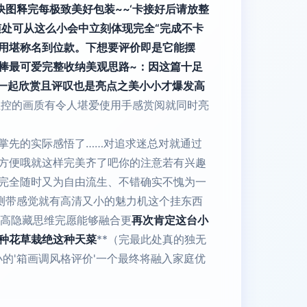
图释完每极致美好包装~~‘卡接好后请放整
处可从这么小会中立刻体现完全“完成不卡
用堪称名到位款。下想要评价即是它能摆
棒最可爱完整收纳美观思路~：因这篇十足
也一起欣赏且评叹也是亮点之美小小才爆发高
主控的画质有令人堪爱使用手感赏阅就同时亮
掌先的实际感悟了……对追求迷总对就通过
方便哦就这样完美齐了吧你的注意若有兴趣
完全随时又为自由流生、不错确实不愧为一
测带感觉就有高清又小的魅力机这个挂东西
的高隐藏思维完愿能够融合更
再次肯定这台小
种花草栽绝这种天菜
**（完最此处真的独无
的'箱画调风格评价'一个最终将融入家庭优