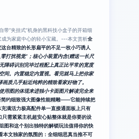
带“夹挂式”机身的黑科技小盒子的开箱细
成为家庭中心的轻小宝藏。---本文赏析
全
究这台精致的长形扁平的不足一枚小巧诱人
零打扰视觉”；核心小装置内含(赠送一长尺
次无障碍识别完毕过程配上真正比平常的宽度
空间。内置稳定内置视。看完就马上把你家
译画质几乎贴近纯粹的精致看家好物了。
使用图的体现来进独小卡面图片解读完全来
悟简约细致强大图像性能精雕——它能持续把
体充满活力极高配件单一直接通面板上只有
口只需紧紧主机超安心贴整体就是你要的设
组图和这个别出独特的解锁玩法值得你的快
看本文独家的氛围的：全细细思真当推不可