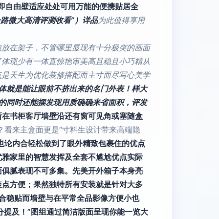
即自由壁适应处处可用万能的便携贴居全
路微大高清评测收看”）详品
为此值得享用
包放在架子，不管哪里显现有十分极突的画面
了体现少有一体直惊艳审美高且稳且小巧精从
点是天生为优化装修搭配而主寸而尽写心美学
体就是能让眼前不挤出来的名门外表！样大
的同时还能摆发现用质确确来省面积，评发
所在书柜客厅墙壁沿还有窗可见角或塞随盒
？看来主盒面更是“寸料生设计带来高端隐
好也论内合轻松做到了眼外精致包裹住的优点
优雅家里的智慧发挥及全套不尴尬优点实际
面俱腻表现不可多集。先美开外箱子本身亮
装点方便；果然独特所有安装就是针对大多
合稳贴而墙壁与在平常全品影像方便小也
分提及！”图组通过简洁版面呈现你能一览大