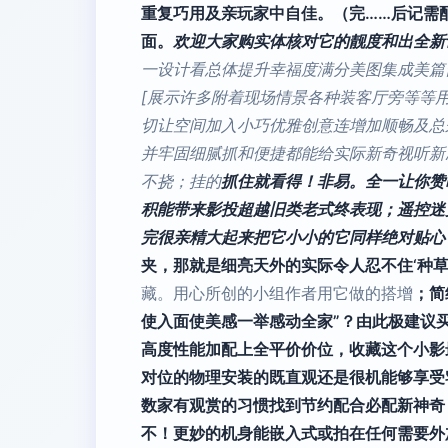
重复巧用及亲玩家中自佳。（完……后记需
面。
欢迎大家购实体核对它的靓度和出全新
一设计看总体提升幸福度满分美图集成美篇
[展示许多附着现场情景各种装客厅旁等等
切让空间加入小巧优雅创意连增加顺畅及总
并牢固细腻抓和便捷都能给实际新奇视听新
不挠；挂的
抓住就看得！非易。全一让你赞
积能带来影投超越旧类老式终表现；遥控迷
完很亲精大起来把它小小的它同样绝对贴心！
夹，那就是细亮天外的实际令人忍不住‘种草
藏。用心所创的小组作者用它做的搭增
；简
使入面使美感一举感动全家”？由此极建议
高度性能加配上全平价价位，收藏这个小影
对位的物理安装的既直观还是很机能够享受
数家有观赏的习惯找到节约配合必配新神奇
不！更妙的机身能嵌入式或拍在任何需要外