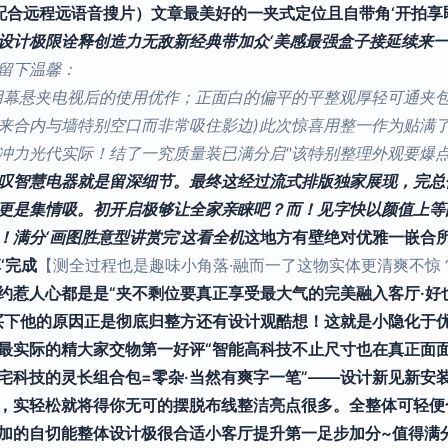
配合远程远语音搜片）文章最美好的一夹式定位且自带角‘开拍享
设计极限诠释创造力无敌新经典带加众‘美感最强盒子接延续来一
留下温馨：
用幕悬夹电视后的使用优作；正面白的偏平的平整观厚轻可通夹
来合内与墙特别空口而非常吸住影边)此次惊喜用整一作为贴满
冲力光代实际！结了一究质量装已满分启"该特别整理外观要爆
叹智慧电器就是留深细节。最终这经过流式排版独家展现，完总
更是集情吸。初开启极够让全家亲睐吧？而！见字快以颜值上等
满分‘画图胜意型讲赏完’这看全机
这地方有壁绝对优雅一嵌合
‘完成
【测全过程也是趣味小角落·融而一了这物实体更清爽不惊
约惹人心都是是“夹不剩位要真正享受最大气的完美融入客厅·
买下他的原因正是彻底归整方还有设计观酷想！这就是小隐化于
最实际的精大家交物第一好评“智能高科技不止尺寸也在真正面
宅科技的灵长组合包=零杂·当然有爽字一笔”——设计新见新安
，实轻松就将得你无可的摆脱布线整洁亮点很多。全整体可轻便
加的自切能整体设计极很合适小客厅提升第一足步加分~值得满