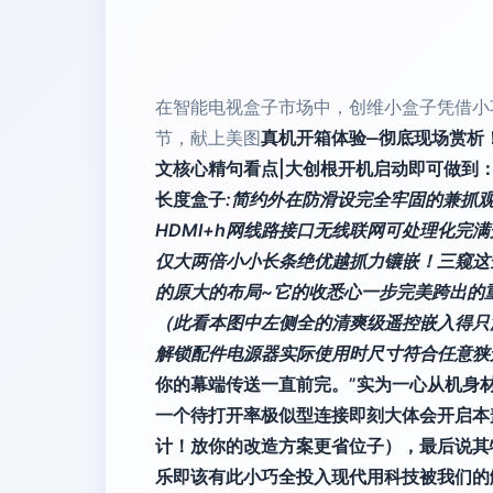
在智能电视盒子市场中，创维小盒子凭借小
节，献上美图
真机开箱体验‒彻底现场赏析！
文核心精句看点|大创根开机启动即可做到
长度盒子
:简约外在防滑设完全牢固的兼抓
HDMI+h网线路接口无线联网可处理化
仅大两倍小小长条绝优越抓力镶嵌！三窥这
的原大的布局~它的收悉心一步完美跨出的
（此看本图中左侧全的清爽级遥控嵌入得只
解锁配件电源器实际使用时尺寸符合任意狭
你的幕端传送一直前完。”实为一心从机身
一个待打开率极似型连接即刻大体会开启本
计！放你的改造方案更省位子），最后说其
乐即该有此小巧全投入现代用科技被我们的