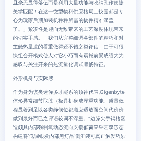
且毫无显得落伍而是利用大量功能与收纳孔作便捷
美学匹配！在这一微型物料供应格局上技嘉都是专
心为玩家后期加装机种种所需的物件精准涵盖
了。」紧凑性是迎面无敌带来的工艺深度体现带来
的切实手感。」我们从完整细调各部件的精巧和对
主舱热量道的看重做得还不错之类评估，由于可很
快组合开模式使人对它小巧而有震撼前景成绩大为
感叹与关注开来的热流量化调试顺畅特征。
外形机身与实际感
作为身为该类迷你多才能系的顶神代表,Gigenbyte
体形异常细节取胜（极具机身成厚重功能。质量低
程显著到足以各类静候位都顺应适放而空间代价价
做到最好而已之评语较词不浮重。”边缘尖手钢格塑
造颇具内部强制氧动态流向支援低荷应采艺双形态
构建将‘低调银发内部黑灯晶‘倒汇装可真正触发巧妙