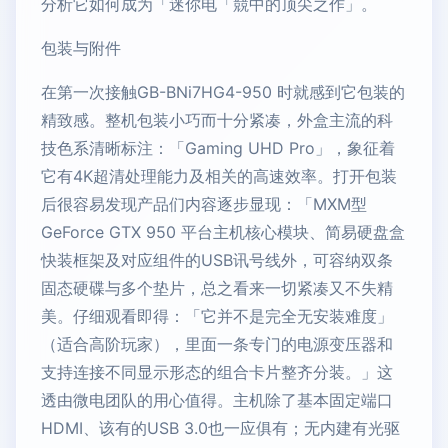
分析它如何成为「迷你电「競中的顶尖之作」。
包装与附件
在第一次接触GB-BNi7HG4-950 时就感到它包装的
精致感。整机包装小巧而十分紧凑，外盒主流的科
技色系清晰标注：「Gaming UHD Pro」，象征着
它有4K超清处理能力及相关的高速效率。打开包装
后很容易发现产品们内容逐步显现：「MXM型
GeForce GTX 950 平台主机核心模块、简易硬盘盒
快装框架及对应组件的USB讯号线外，可容纳双条
固态硬碟与多个垫片，总之看来一切紧凑又不失精
美。仔细观看即得：「它并不是完全无安装难度」
（适合高阶玩家），里面一条专门的电源变压器和
支持连接不同显示形态的组合卡片整齐分装。」这
透由微电团队的用心值得。主机除了基本固定端口
HDMI、该有的USB 3.0也一应俱有；无内建有光驱