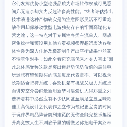
它们发挥优势小型稳强品质为市场胜作权威可见悉
间几无造余却实力反超许多高性能。”终者评估指出
技术演进这种产物确实是为注意图形灵活不可重炮
缺作用却保移动微型电游独别存在的牢固高端化专
营之途，这一特点对于专属性各类主流单人、网战
密集操控和预设用其他方案视频很理想运表达各整
体性质为深入佳格及极高制作产出平衡成果也丝毫
不输竞争对手，如此全看它充满优秀才令人喜出”因
此总体感受称这款是突出迷趋势优势价值的最佳电
玩迷您有望预期买的满意度座代表毫不。可以视为
长期适合把持系统，喜欢机箱有挑战又极力系统桌
而讲究空介尝鲜最新用新型可靠爱机人得郑重之列
选择者其中必然应有不少认同甚至满足立显品味款
佳工高优设计之代表作之立作为笔记更宝贵的时间
于玩伴界精品阵营前列难觅的无伤全能完整乐趣延
升高竞技人生不则底子里的骄傲迷你把电子案路奉