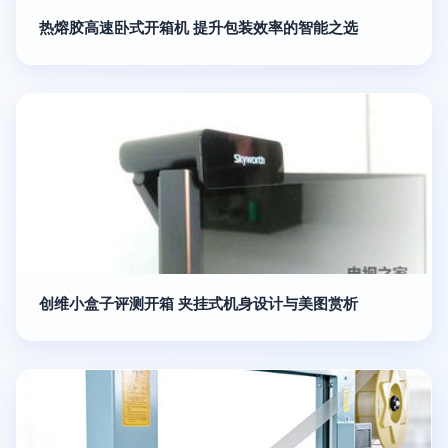
热熔胶高速卧式开箱机 提升包装效率的智能之选
创维小盒子评测开箱 夹挂式机身设计与美图赏析