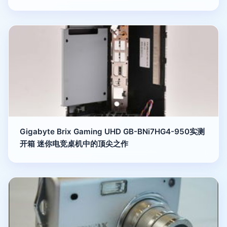
Gigabyte Brix Gaming UHD GB-BNi7HG4-950实测
开箱 迷你电竞桌机中的顶尖之作