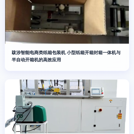
跋涉智能电商类纸箱包装机 小型纸箱开箱封箱一体机与
半自动开箱机的高效应用