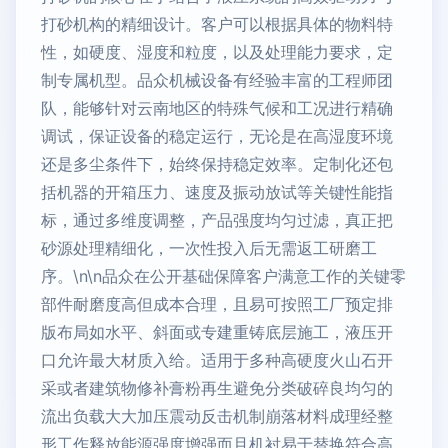
打砂机构的精细设计。客户可以根据具体的物料特
性，如硬度、湿度和粒度，以及处理能力要求，定
制专属机型。品众机械设备有经验丰富的工程师团
队，能够针对云南地区的特殊气候和工况进行精确
调试，保证设备的稳定运行，无论是在高湿度环境
还是多尘条件下，始终保持稳定效率。定制化还包
括机器的开箱压力、速度及振动放试等关键性能指
标，通过多维度调整，产品强度均匀过滤，真正把
砂源处理精细化，一次性投入后无需返工研磨工
序。\n\n品众在公开基础保障客户满意工作的关键零
部件耐磨度高但成本合理，且易可按照工厂预定排
版布局如水平、斜面或专建重铸底层施工，液压开
口允许最大材质入给。适用于多种高硬度火山石开
采或者建筑物修补膏粉再生避免分类破碎良均匀的
流出负载大大加压震动反击机制崩落材料成理经整
形工作释放能源强度增强而且机衬易于替换符合高