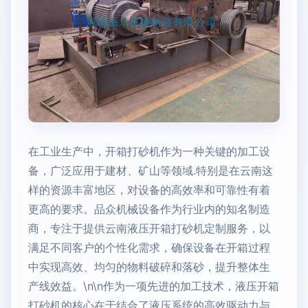
在工业生产中，开箱打砂机作为一种关键的加工设
备，广泛应用于建材、矿山等领域.特别是在云南这
样的资源丰富地区，对设备的高效率和可靠性有着
更高的要求。品众机械设备作为行业内的知名制造
商，专注于提供云南液压开箱打砂机定制服务，以
满足不同客户的个性化需求，确保设备在开箱过程
中实现高效、均匀的物料破碎和落砂，提升整体生
产线效益。\n\n作为一项先进的加工技术，液压开箱
打砂机的核心在于结合了液压系统的高效驱动力与