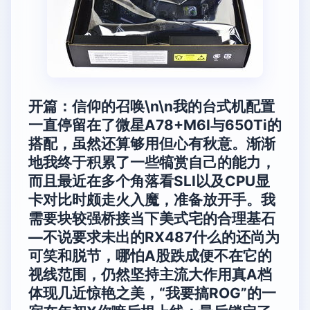
开篇：信仰的召唤\n\n我的台式机配置
一直停留在了微星A78+M6I与650Ti的
搭配，虽然还算够用但心有秋意。渐渐
地我终于积累了一些犒赏自己的能力，
而且最近在多个角落看SLI以及CPU显
卡对比时颇走火入魔，准备放开手。我
需要块较强桥接当下美式宅的合理基石
—不说要求未出的RX487什么的还尚为
可笑和脱节，哪怕A股跌成便不在它的
视线范围，仍然坚持主流大作用真A档
体现几近惊艳之美，“我要搞ROG”的一