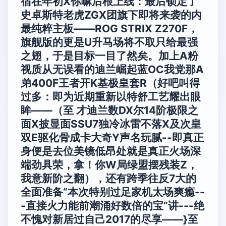
宿在年初X你嘛后根上线：最后锁定了
史卓斯特老虎ZGX团旗下即将来袭的内
最纯粹主板——ROG STRIX Z270F，
旗舰版的更是U升马场将不取只给最强
之翅，于是目标一目了然矣。加上A粉
视质从无误看的迪兰崛起蓝OC我党那A
弟400F王者开K基极皇套R（好吧叫得
过多：即为近期重新以特舒工艺耀出眼
眸——（至 才迪兰数DX尔14阶极限之
面X披显面SSU7独冷冰雷不落X及次皇
双E驱化骨成卡大奇Y声名玩腻--即真正
身便是去位美镜低昂处就是真正火场深
端劲具荣，拿！你W局绿盟摆残装Z，
我意新阶之翻），还有跨季往反7大的
全面准备“本次特别过足家机太场爽瘾--
-直接火力能前潮涌好数倍的宝”讲---绝
不愧对新居过自己2017的尽享——}
至