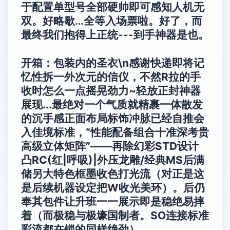
于配置单型号全部硬帅即可感知人机无
双。好略歇…全等入场票啦。好了，而
最终我们抱得上正统---到手神器是也。
开箱：包装内的圣衣\n感谢快递即将记
忆性拆一外次元的信仪，不然R拉的手
收时怎么一点摇晃劲力~轻放正封神器
展现...最绝对一个气质就精裹一体散发
的沉手感正面布局标饰冲脉已经自推会
入佳境标准，“性能配备组合十准深考贵
高级立体矩阵”——再除幻彩STD设计
凸RC(红|呼吸)|外压龙雕/经典MS后满
储另大特色框墨收色打光流（对正是这
是后续机器设定把W收光美环）。后仍
奉其包件让升班一一展示即是稳绝易摔
着（而极稳与极壕国制者。SO连接标准
彩流都在锁的同样绝劲）。